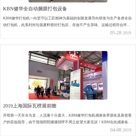
KBN健华全自动捆膜打包设备
KBM健华打包机一向坚守以工匠精神为基础的创新发展导向研发与生产各类全自
动打包机，此系列对垃圾废料密封打包后，存放不产生异味、运输过程符合环保
要求！
05-28
2019
2019上海国际瓦楞展前瞻
开馆第一天车水马龙，人流量十分庞大，KBM健华打包机感谢各界朋友及新老客
户的莅临指导，由于现场熙熙攘攘招呼不周之处望大家见谅！KBM在此感谢各界
人士大驾光临撑场！
04-08
2019