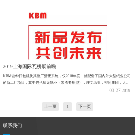
2019上海国际瓦楞展前瞻
KBM健华打包机及其整厂清废系统，仅2018年度，就配套了国内外大型纸业公司
的新工厂项目，其中包括玖龙纸业（浆渣专用型），理文纸业，裕同集团，大胜
达集团，美盈森集团，山鹰集团，正业集团，华利集团，中泰纸品，世昌集团，
03-27
2019
恒泽集团，华洋智能包装，振兴纸品，3M，永顺包装，福建聚隆，友元办公联盟,
大宝杰松等等....
上一页
1
下一页
联系我们